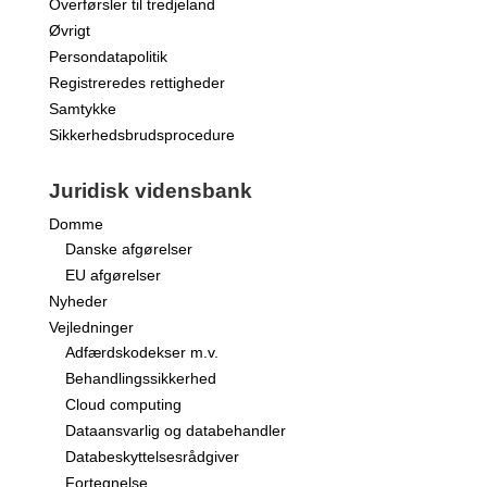
Overførsler til tredjeland
Øvrigt
Persondatapolitik
Registreredes rettigheder
Samtykke
Sikkerhedsbrudsprocedure
Juridisk vidensbank
Domme
Danske afgørelser
EU afgørelser
Nyheder
Vejledninger
Adfærdskodekser m.v.
Behandlingssikkerhed
Cloud computing
Dataansvarlig og databehandler
Databeskyttelsesrådgiver
Fortegnelse