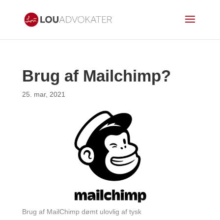
Brug af Mailchimp?
25. mar, 2021
Brug af MailChimp dømt ulovlig af tysk