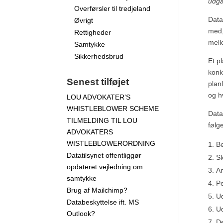
udga
Overførsler til tredjeland
Data
Øvrigt
med,
Rettigheder
melle
Samtykke
Sikkerhedsbrud
Et p
konk
Senest tilføjet
plan
og h
LOU ADVOKATER’S
WHISTLEBLOWER SCHEME
Data
TILMELDING TIL LOU
følg
ADVOKATERS
WISTLEBLOWERORDNING
Be
Datatilsynet offentliggør
Sl
opdateret vejledning om
A
samtykke
Pe
Brug af Mailchimp?
Ud
Databeskyttelse ift. MS
Ud
Outlook?
De