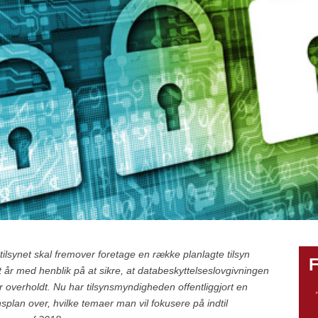
tilsynet skal fremover foretage en række planlagte tilsyn
F
t år med henblik på at sikre, at databeskyttelseslovgivningen
er overholdt. Nu har tilsynsmyndigheden offentliggjort en
ynsplan over, hvilke temaer man vil fokusere på indtil