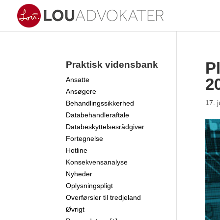
Pl
Praktisk vidensbank
2
Ansatte
Ansøgere
17. j
Behandlingssikkerhed
Databehandleraftale
Databeskyttelsesrådgiver
Fortegnelse
Hotline
Konsekvensanalyse
Nyheder
Oplysningspligt
Overførsler til tredjeland
Øvrigt