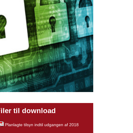
iler til download
Planlagte tilsyn indtil udgangen af 2018