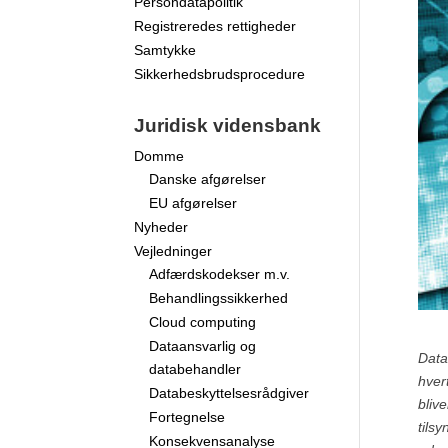
Persondatapolitik
Registreredes rettigheder
Samtykke
Sikkerhedsbrudsprocedure
Juridisk vidensbank
Domme
Danske afgørelser
EU afgørelser
Nyheder
Vejledninger
Adfærdskodekser m.v.
Behandlingssikkerhed
Cloud computing
Dataansvarlig og
Data
databehandler
hver
Databeskyttelsesrådgiver
bliv
Fortegnelse
tils
Konsekvensanalyse