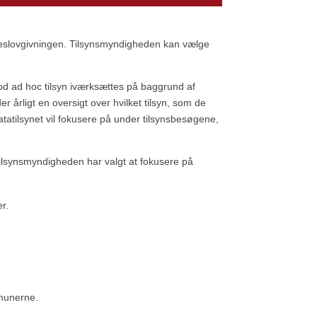
seslovgivningen. Tilsynsmyndigheden kan vælge
imod ad hoc tilsyn iværksættes på baggrund af
 årligt en oversigt over hvilket tilsyn, som de
 Datatilsynet vil fokusere på under tilsynsbesøgene,
or tilsynsmyndigheden har valgt at fokusere på
r.
mmunerne.