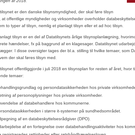
ngen af 2018.
tilsynet er den danske tilsynsmyndighed, der skal føre tilsyn
 at offentlige myndigheder og virksomheder overholder databeskyttel
m to typer af tilsyn, nemlig et planlagt tilsyn eller et ad hoc tilsyn.
lanlagt tilsyn er en del af Datatilsynets årlige tilsynsplanlægning, hvor
rete hændelser, fx på baggrund af en klagesager. Datatilsynet udarbejder
lægger. I disse oversigter tages der bl.a. stilling til hvilke temaer, som
vem der skal føres tilsyn med.
tilsynet offentliggjorde i juli 2018 en tilsynsplan for resten af året, hv
ende temaer:
handlingsgrundlag og persondatasikkerheden hos private virksomhede
etning af personoplysninger hos private virksomheder.
nvendelse af databehandlere hos kommunerne.
rsondatasikkerheden i større it-systemer på sundhedsområdet.
pegning af en databeskyttelsesrådgiver (DPO).
arbejdelse af en fortegnelse over databehandlingsaktiviteter hos ko
 registreredes rettigheder efter retshåndhævelsesloven.