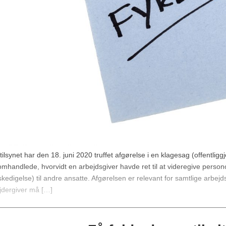
tilsynet har den 18. juni 2020 truffet afgørelse i en klagesag (offentlig
omhandlede, hvorvidt en arbejdsgiver havde ret til at videregive person
afskedigelse) til andre ansatte. Afgørelsen er relevant for samtlige arbe
jdergiver må […]