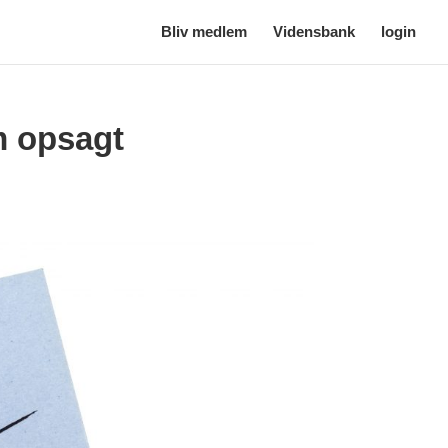
Bliv medlem
Vidensbank
login
m opsagt