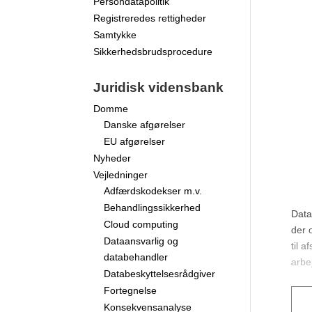
Persondatapolitik
Registreredes rettigheder
Samtykke
Sikkerhedsbrudsprocedure
Juridisk vidensbank
Domme
Danske afgørelser
EU afgørelser
Nyheder
Vejledninger
Adfærdskodekser m.v.
Behandlingssikkerhed
Data
Cloud computing
der 
Dataansvarlig og
til 
databehandler
arbe
Databeskyttelsesrådgiver
Fortegnelse
Konsekvensanalyse