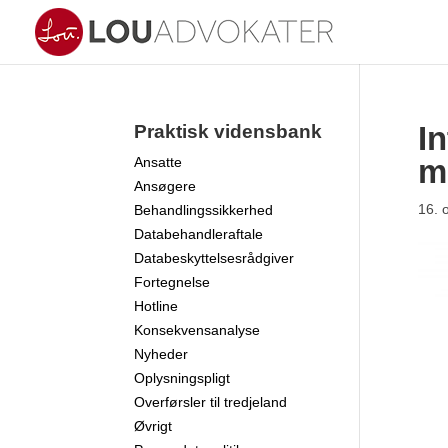
I
Praktisk vidensbank
m
Ansatte
Ansøgere
16. 
Behandlingssikkerhed
Databehandleraftale
Databeskyttelsesrådgiver
Fortegnelse
Hotline
Konsekvensanalyse
Nyheder
Oplysningspligt
Overførsler til tredjeland
Øvrigt