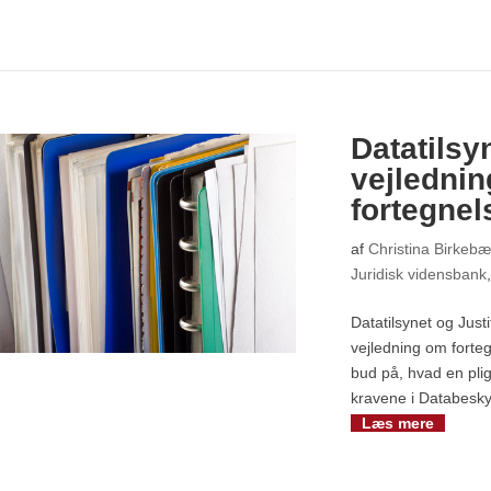
Datatilsy
vejlednin
fortegnel
af
Christina Birkeb
Juridisk vidensbank
Datatilsynet og Justi
vejledning om fort
bud på, hvad en plig
kravene i Databeskyt
Læs mere