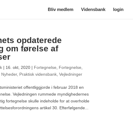
Bliv medlem
Vidensbank
login
nets opdaterede
g om førelse af
ser
æk
|
16. okt, 2020
|
Fortegnelse
,
Fortegnelse
,
,
Nyheder
,
Praktisk vidensbank
,
Vejledninger
tsministeriet offentliggjorde i februar 2018 en
egnelse. Vejledningen rummede myndighedernes
tig fortegnelse skulle indeholde for at overholde
telsesforordningens artikel 30. Efterfølgende...