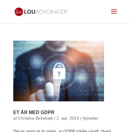
ET ÅR MED GDPR
af
Christina Birkebæk
|
2. apr, 2019
|
Nyheder
Det er snart et år siden, at GDPR trådte i kraft. Hvad