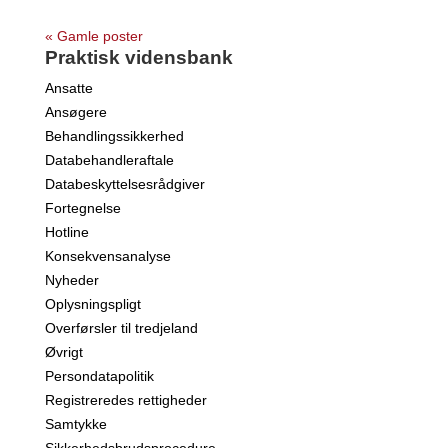
« Gamle poster
Praktisk vidensbank
Ansatte
Ansøgere
Behandlingssikkerhed
Databehandleraftale
Databeskyttelsesrådgiver
Fortegnelse
Hotline
Konsekvensanalyse
Nyheder
Oplysningspligt
Overførsler til tredjeland
Øvrigt
Persondatapolitik
Registreredes rettigheder
Samtykke
Sikkerhedsbrudsprocedure