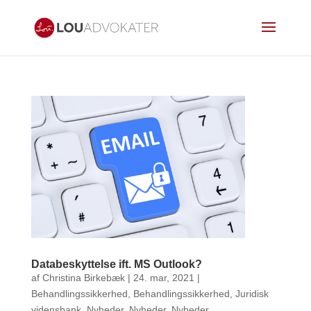
Databeskyttelse ift. MS Outlook?
af
Christina Birkebæk
|
24. mar, 2021
|
Behandlingssikkerhed
,
Behandlingssikkerhed
,
Juridisk
vidensbank
,
Nyheder
,
Nyheder
,
Nyheder
,