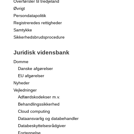
Overførsler til tredjeland
Øvrigt
Persondatapolitik
Registreredes rettigheder
Samtykke
Sikkerhedsbrudsprocedure
Juridisk vidensbank
Domme
Danske afgørelser
EU afgørelser
Nyheder
Vejledninger
Adfærdskodekser m.v.
Behandlingssikkerhed
Cloud computing
Dataansvarlig og databehandler
Databeskyttelsesrådgiver
Fortegnelse